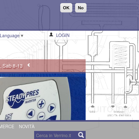
OK
No
LOGIN
 Language
▼
0, Sab 8-13
MERCE
NOVITÀ