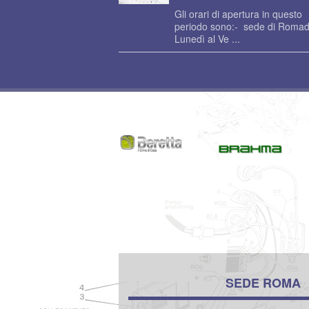
Gli orari di apertura in questo
periodo sono:- sede di Romad
Lunedì al Ve ...
SEDE ROMA