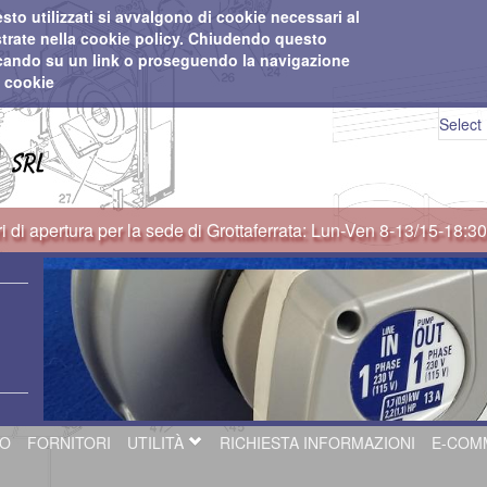
esto utilizzati si avvalgono di cookie necessari al
lustrate nella cookie policy. Chiudendo questo
ccando su un link o proseguendo la navigazione
i cookie
Select
i di apertura per la sede di Grottaferrata: Lun-Ven 8-13/15-18:3
GO
FORNITORI
UTILITÀ
RICHIESTA INFORMAZIONI
E-COM