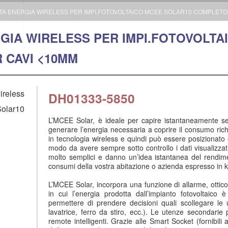
A ENERGIA WIRELESS PER IMPI.FOTOVOLTAICO MCEE SOLAR10 COMPLETO D
GIA WIRELESS PER IMPI.FOTOVOLTA
R CAVI <10MM
DH01333-5850
L’MCEE Solar, è ideale per capire istantaneamente se 
generare l’energia necessaria a coprire il consumo richi
in tecnologia wireless e quindi può essere posizionat
modo da avere sempre sotto controllo i dati visualizzati
molto semplici e danno un’idea istantanea del rendime
consumi della vostra abitazione o azienda espresso in 
L’MCEE Solar, incorpora una funzione di allarme, ottico
in cui l’energia prodotta dall’impianto fotovoltaico
permettere di prendere decisioni quali scollegare le u
lavatrice, ferro da stiro, ecc.). Le utenze secondari
remote intelligenti. Grazie alle Smart Socket (fornibili a 