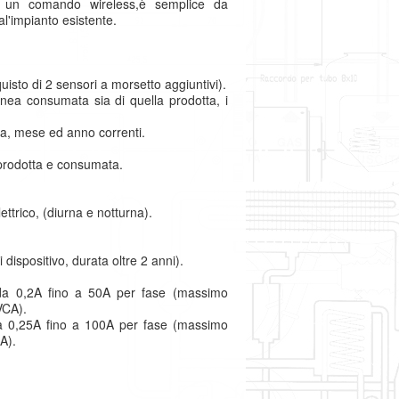
te un comando wireless,è semplice da
al'impianto esistente.
uisto di 2 sensori a morsetto aggiuntivi).
anea consumata sia di quella prodotta, i
ana, mese ed anno correnti.
 prodotta e consumata.
ettrico, (diurna e notturna).
dispositivo, durata oltre 2 anni).
da 0,2A fino a 50A per fase (massimo
VCA).
a 0,25A fino a 100A per fase (massimo
A).