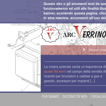
Questo sito o gli strumenti terzi da qu
funzionamento ed utili alle finalità il
banner, scorrendo questa pagina, cli
in altra maniera, acconsenti all’uso de
Nuovi orar
La nostra azienda vanta un'esperienza di
quasi 50 anni
nel campo della vendita di
ricambi per bruciatori e caldaie a gas e
gasolio, accessori per impianti
[...]
CHI SIAMO
DICONO DI NOI
CATALO