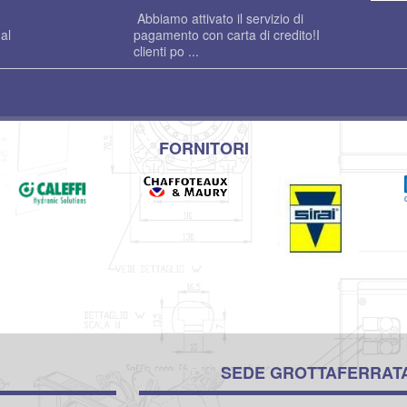
Abbiamo attivato il servizio di
al
pagamento con carta di credito!I
clienti po ...
FORNITORI
SEDE GROTTAFERRAT