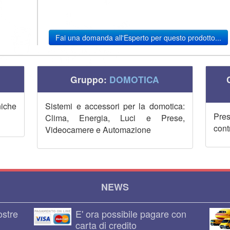
Fai una domanda all'Esperto per questo prodotto...
Gruppo:
DOMOTICA
iche
Sistemi e accessori per la domotica:
Pre
Clima, Energia, Luci e Prese,
cont
Videocamere e Automazione
NEWS
ostre
E' ora possibile pagare con
carta di credito