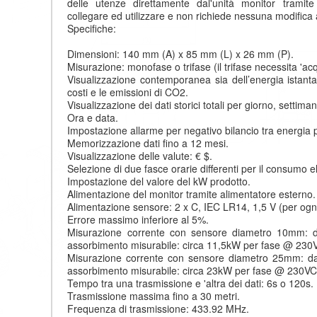
delle utenze direttamente dal'unità monitor trami
collegare ed utilizzare e non richiede nessuna modifica 
Specifiche:
Dimensioni: 140 mm (A) x 85 mm (L) x 26 mm (P).
Misurazione: monofase o trifase (il trifase necessita 'acq
Visualizzazione contemporanea sia dell’energia istant
costi e le emissioni di CO2.
Visualizzazione dei dati storici totali per giorno, settim
Ora e data.
Impostazione allarme per negativo bilancio tra energia
Memorizzazione dati fino a 12 mesi.
Visualizzazione delle valute: € $.
Selezione di due fasce orarie differenti per il consumo el
Impostazione del valore del kW prodotto.
Alimentazione del monitor tramite alimentatore esterno.
Alimentazione sensore: 2 x C, IEC LR14, 1,5 V (per ogni 
Errore massimo inferiore al 5%.
Misurazione corrente con sensore diametro 10mm: 
assorbimento misurabile: circa 11,5kW per fase @ 230
Misurazione corrente con sensore diametro 25mm: d
assorbimento misurabile: circa 23kW per fase @ 230VC
Tempo tra una trasmissione e 'altra dei dati: 6s o 120s.
Trasmissione massima fino a 30 metri.
Frequenza di trasmissione: 433.92 MHz.