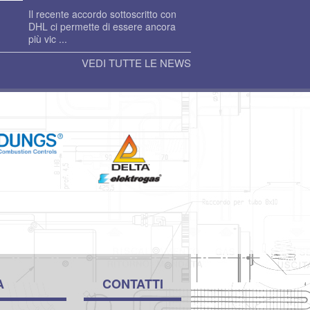
Il recente accordo sottoscritto con
DHL ci permette di essere ancora
più vic ...
VEDI TUTTE LE NEWS
A
CONTATTI