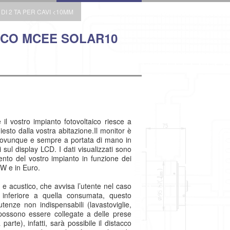
I 2 TA PER CAVI <10MM
ICO MCEE SOLAR10
il vostro impianto fotovoltaico riesce a
esto dalla vostra abitazione.Il monitor è
o ovunque e sempre a portata di mano in
 sul display LCD. I dati visualizzati sono
nto del vostro impianto in funzione dei
kW e in Euro.
 e acustico, che avvisa l’utente nel caso
 è inferiore a quella consumata, questo
tenze non indispensabili (lavastoviglie,
e possono essere collegate a delle prese
parte), infatti, sarà possibile il distacco