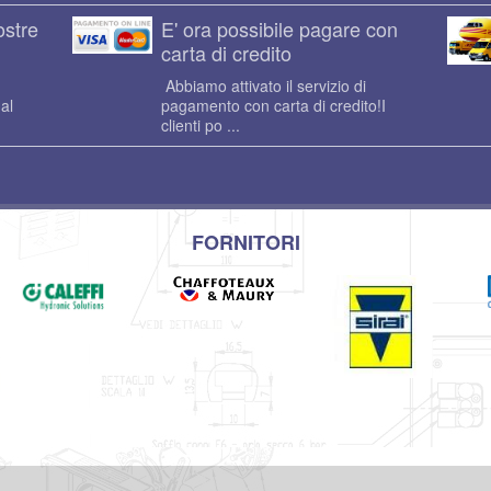
ostre
E' ora possibile pagare con
carta di credito
Abbiamo attivato il servizio di
al
pagamento con carta di credito!I
clienti po ...
FORNITORI