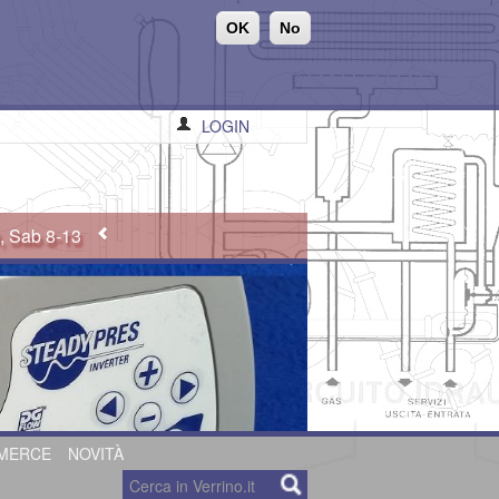
OK
No
LOGIN
0, Sab 8-13
MERCE
NOVITÀ