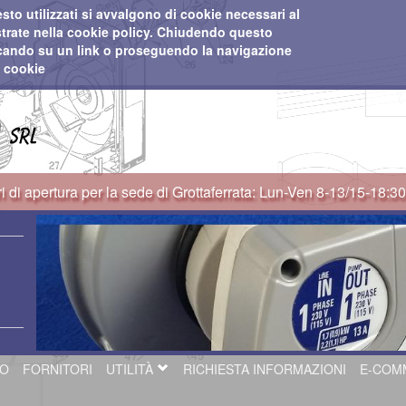
esto utilizzati si avvalgono di cookie necessari al
lustrate nella cookie policy. Chiudendo questo
ccando su un link o proseguendo la navigazione
i cookie
i di apertura per la sede di Grottaferrata: Lun-Ven 8-13/15-18:3
GO
FORNITORI
UTILITÀ
RICHIESTA INFORMAZIONI
E-COM