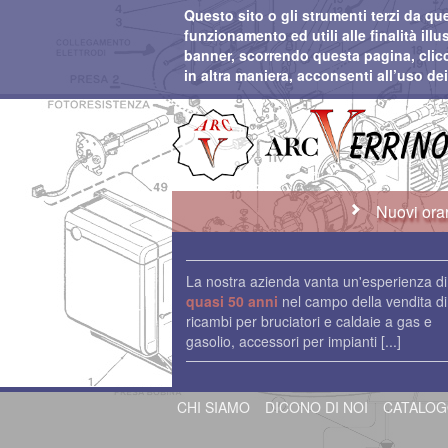
Questo sito o gli strumenti terzi da qu
funzionamento ed utili alle finalità il
banner, scorrendo questa pagina, cli
in altra maniera, acconsenti all’uso de
Nuovi orar
La nostra azienda vanta un'esperienza di
quasi 50 anni
nel campo della vendita di
ricambi per bruciatori e caldaie a gas e
gasolio, accessori per impianti
[...]
CHI SIAMO
DICONO DI NOI
CATALO