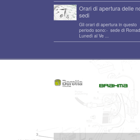
Orari di apertura delle n
sedi
Gli orari di apertura in questo
periodo sono:- sede di Romad
Lunedì al Ve ...