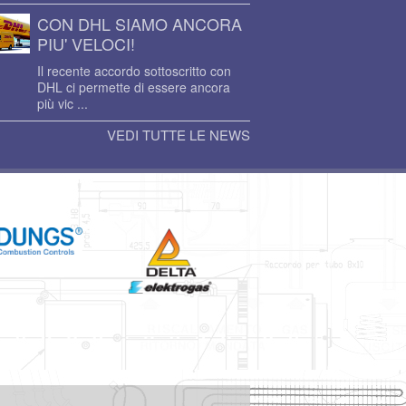
CON DHL SIAMO ANCORA
PIU' VELOCI!
Il recente accordo sottoscritto con
DHL ci permette di essere ancora
più vic ...
VEDI TUTTE LE NEWS