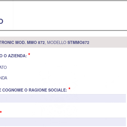
O
TRONIC MOD. MMO 872
, MODELLO
STMMO872
*
O O AZIENDA:
ATO
NDA
*
E COGNOME O RAGIONE SOCIALE:
*