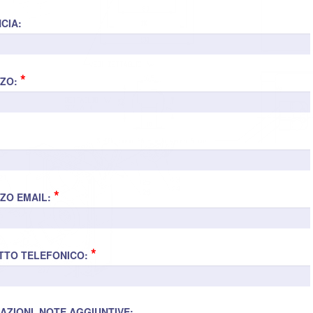
CIA:
*
ZZO:
*
ZZO EMAIL:
*
TTO TELEFONICO:
AZIONI, NOTE AGGIUNTIVE: