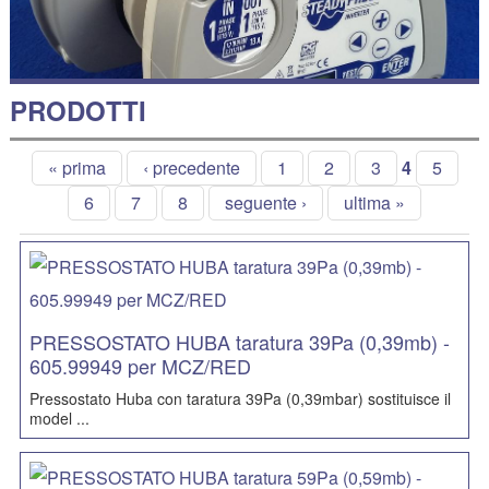
PRODOTTI
« prima
‹ precedente
1
2
3
4
5
6
7
8
seguente ›
ultima »
PRESSOSTATO HUBA taratura 39Pa (0,39mb) -
605.99949 per MCZ/RED
Pressostato Huba con taratura 39Pa (0,39mbar) sostituisce il
model ...