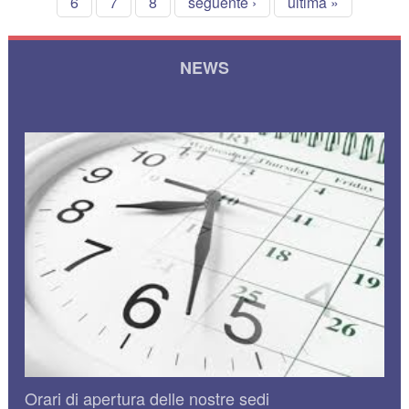
6
7
8
seguente ›
ultima »
NEWS
Orari di apertura delle nostre sedi