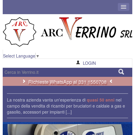
Select Language
▼
LOGIN
Richieste WhatsApp al 331 1550708
La nostra azienda vanta un'esperienza di
quasi 50 anni
nel
campo della vendita di ricambi per bruciatori e caldaie a gas e
gasolio, accessori per impianti
[...]