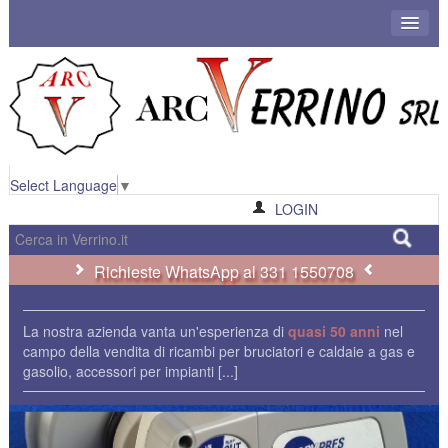
Select Language
▼
LOGIN
Richieste WhatsApp al 331 1550708
La nostra azienda vanta un'esperienza di
quasi 50 anni
nel
campo della vendita di ricambi per bruciatori e caldaie a gas e
gasolio, accessori per impianti
[...]